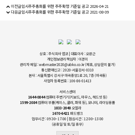
이전글
임시주주총회를 위한 주주확정 기준일 공고
2026-04-21
다음글
임시주주총회를 위한 주주확정 기준일 공고
2021-08-09
상호 : 주식회사 앱코 | 대표이사 : 오광근
개인정보관리책임자 : 이경미
관리자 메일 : webmaster2020@abko.co.kr (제휴, 상담문의 불가)
통신판매신고 : 2020-서울강서-0310
본사 : 서울특별시 강서구 마곡중앙1로 20, 7층 (마곡동)
사업자 등록번호 : 106-86-01413
서비스센터
1644-0844
컴퓨터 주변기기(키보드, 마우스, 헤드셋 등)
1599-2084
컴퓨터 부품(케이스, 쿨러, 파워 등), 모니터, 라이딩용품
1833-2040
오엘라
1670-6421
패드뱅크
업무시간 : 09:30~17:00 | 점심시간 : 12:00~13:00
(공휴일 및 토/일 휴무)