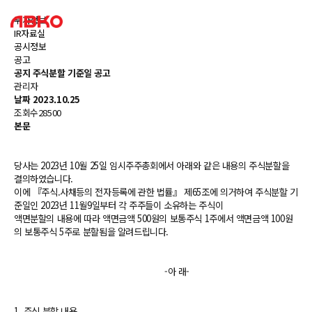
투자정보
IR자료실
공시정보
공고
공지
주식분할 기준일 공고
관리자
날짜
2023.10.25
조회수
28500
본문
당사는 2023년 10월 25일 임시주주총회에서 아래와 같은 내용의 주식분할을
결의하였습니다.
이에 『주식.사채등의 전자등록에 관한 법률』 제65조에
의거하여 주식분할 기
준일인 2023년 11월9일부터 각 주주들이 소유하는 주식이
액면분할의 내용에 따라 액면금액 500원의 보통주식 1주에서
액면금액 100원
의 보통주식 5주로 분할됨을 알려드립니다.
-아 래-
1. 주식 분할 내용